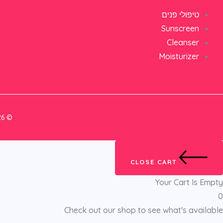
טיפולי פנים
Sunscreen
Cleanser
Moisturizer
© 2026 moriyazoharcosmetic.com. Powered by moriyazoharcosmetic.com.
CLOSE CART
Your Cart Is Empty
0
Check out our shop to see what's available