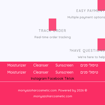
EASY PAYMENT
Multiple payment options
TRACK ORDER
Real-time order tracking
HAVE QUESTIONS?
We’re here to help
טיפולי פנים
Sunscreen
Cleanser
Moisturizer
טיפולי פנים
Sunscreen
Cleanser
Moisturizer
Instagram
Facebook
Tiktok
© 2026 moriyazoharcosmetic.com. Powered by
moriyazoharcosmetic.com.