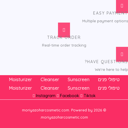
EASY PAYMENT
Multiple payment options
TRACK ORDER
Real-time order tracking
HAVE QUESTIONS?
We’re here to help
טיפולי פנים
Sunscreen
Cleanser
Moisturizer
טיפולי פנים
Sunscreen
Cleanser
Moisturizer
Instagram
Facebook
Tiktok
© 2026 moriyazoharcosmetic.com. Powered by
moriyazoharcosmetic.com.